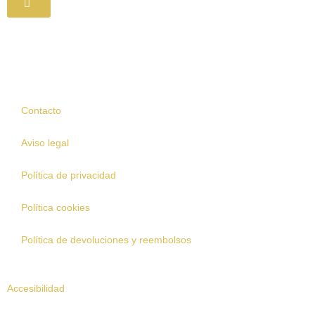
Contacto
Aviso legal
Política de privacidad
Política cookies
Política de devoluciones y reembolsos
Accesibilidad