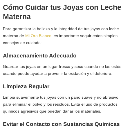
Cómo Cuidar tus Joyas con Leche
Materna
Para garantizar la belleza y la integridad de tus joyas con leche
materna de
Mi Oro Blanco
, es importante seguir estos simples
consejos de cuidado:
Almacenamiento Adecuado
Guardar tus joyas en un lugar fresco y seco cuando no las estés
usando puede ayudar a prevenir la oxidación y el deterioro.
Limpieza Regular
Limpia suavemente tus joyas con un paño suave y no abrasivo
para eliminar el polvo y los residuos. Evita el uso de productos
químicos agresivos que puedan dañar los materiales.
Evitar el Contacto con Sustancias Químicas