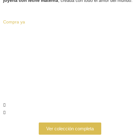
joyería con leche materna
, creada con todo el amor del mundo.
Compra ya
C
Ver colección completa